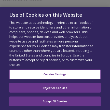
Use of Cookies on this Website
La base est constituée de deux types de données :
This website uses technology -- referred to as "cookies" --
to store and receive identifiers and other information on
les données graphiques représentent l’ensemble des pièces,
computers, phones, devices and web browsers. This
modes de livraison et types de réparation d’un véhicule.
helps our website function, provides analytics about
website usage and facilitates a more personal
les données techniques comprennent les libellés, références,
experience for you. Cookies may transfer information to
countries other than where you are located, including to
prix de pièces et temps opératoires.
the United States and countries in Europe. Use the
buttons to accept or reject cookies, or to customize your
choices.
Cookies Settings
COPYRIGHT 2026 - TOUS DROITS RÉSERVÉS.
MENTIONS
Reject All Cookies
LÉGALES
-
EXERCEZ VOS DROITS
-
CENTRE DE CONFIDENTIALITÉ
-
COOKIE
PREFERENCES
Accept All Cookies