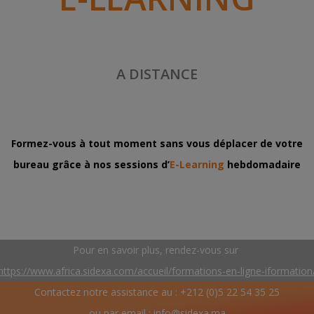
A DISTANCE
Formez-vous à tout moment sans vous déplacer de votre
bureau
grâce à nos sessions d’
E-Learning
hebdomadaire
Pour en savoir plus, rendez-vous sur
https://www.africa.sidexa.com/accueil/formations-en-ligne-iformation
Contactez notre assistance au : +212 (0)5 22 54 35 25
ou par email :
info@sidexa.ma